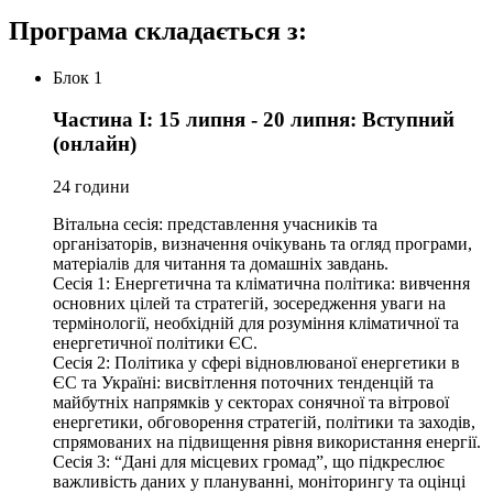
Програма складається з:
Блок 1
Частина І: 15 липня - 20 липня: Вступний
(онлайн)
24 години
Вітальна сесія: представлення учасників та
організаторів, визначення очікувань та огляд програми,
матеріалів для читання та домашніх завдань.
Сесія 1: Енергетична та кліматична політика: вивчення
основних цілей та стратегій, зосередження уваги на
термінології, необхідній для розуміння кліматичної та
енергетичної політики ЄС.
Сесія 2: Політика у сфері відновлюваної енергетики в
ЄС та Україні: висвітлення поточних тенденцій та
майбутніх напрямків у секторах сонячної та вітрової
енергетики, обговорення стратегій, політики та заходів,
спрямованих на підвищення рівня використання енергії.
Сесія 3: “Дані для місцевих громад”, що підкреслює
важливість даних у плануванні, моніторингу та оцінці