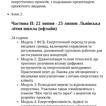
енергетичних проектів, з подальшою презентацією
проектного завдання.
Блок 2
Частина ІІ: 22 липня - 25 липня: Львівська
літня школа (офлайн)
24 години
Модуль 1 ФСБ: Енергетичний перехід та роль
місцевих громад, включаючи управління та
регулювання, доповнений груповою роботою для
застосування цих концепцій.
Модуль 2: Діджиталізація та нові технології, що
пропонує розуміння впливу цифрових
інструментів на енергетичний менеджмент.
Практичний візит до Львова для обговорення з
місцевими консультантами з питань енергетики та
клімату.
Модуль 3: Розподільчі мережі та відновлювана
енергетика. Учасники також ознайомляться з
планом “Моє чисте місто зараз” з акцентом на
розробку проектів.
Модуль 4: Енергоефективність, будівлі та
централізоване теплопостачання, обговорення