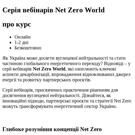
Серія вебінарів Net Zero World
про курс
Онлайн
1-2 дні
Безкоштовно
Як Україна може досягти вуглецевої нейтральності та стати
частиною глобального енергетичного переходу? Відповіді – у
серії вебінарів
Net Zero World
, які охоплюють ключові
аспекти декарбонізації, впровадження відновлюваних джерел
енергії та розвитку партнерських проєктів.
Серії вебінарів, присвячених практичним рішенням для
досягнення вуглецевої нейтральності. Дізнайтеся, як
інноваційні підходи, партнерські проєкти та стратегії Net Zero
можуть трансформувати енергетичний сектор України.
Глибоке розуміння концепції Net Zero