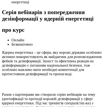
енергетиці
Серія вебінарів з попередження
дезінформації у ядерній енергетиці
про курс
Онлайн
Безкоштовно
Ядерна енергетика – це сфера, яку ворожі держави особливо
активно використовують як майданчик для розповсюдження
фейків та дезінформації. Захист та ефективна реакція на
дезінформацію є питанням національної безпеки, тож
особливо важливо мати необхідні компетенції для
протистояння дезінформації та пропаганді.
Разом з партнерами м
и створили серію вебінарів на тему
ідентифікації та протидії ворожій дезінформації у сфері
ядерної енергетики. Під час тренінгів спеціалісти(-ки) з